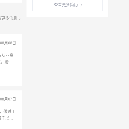
查看更多简历
看更多信息
08月08日
有从业资
脏，踏
不干
08月07日
)，做过工
四千以
保险勿扰