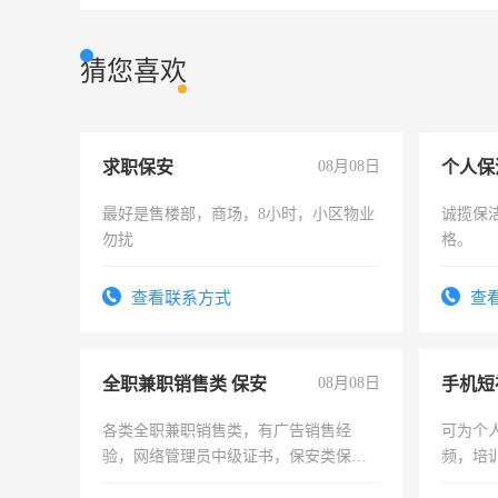
猜您喜欢
求职保安
08月08日
个人保
最好是售楼部，商场，8小时，小区物业
诚揽保
勿扰
格。
查看联系方式
查
全职兼职销售类 保安
08月08日
各类全职兼职销售类，有广告销售经
可为个
验，网络管理员中级证书，保安类保安
频，培
队长，形象岗或幼儿园保安，维修水电
可为个