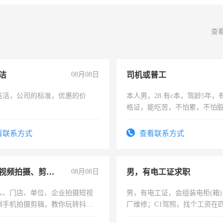
查
洁
08月08日
司机或普工
洁活，公司的标准，优惠的价
本人男，28.有c本，驾龄5年，
格证，能吃苦，不怕累，不怕
实，需求稳定工作一份，保险
看联系方式
查看联系方式
手机短视频拍摄、剪辑、抖音快手
08月08日
男，有电工证求职
人、门店、单位、企业拍摄短视
男，有电工证，会组装电柜(箱
训手机拍摄剪辑，教你玩转抖音
厂维修；C1驾照，找个工资在
人、门店、单位、企业拍摄短视
上，枣强县以外需要有住宿，