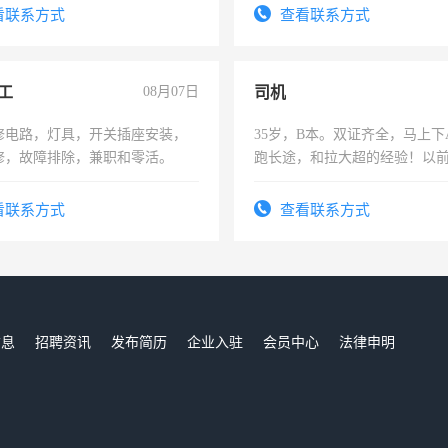
训手机拍摄剪辑，教你玩转抖
电话
看联系方式
查看联系方式
也可以成为拍摄达人！你也可以
摄达人！
工
08月07日
司机
修电路，灯具，开关插座安装，
35岁，B本。双证齐全，马上下
修，故障排除，兼职和零活。
跑长途，和拉大超的经验！以
六，渣土车
看联系方式
查看联系方式
信息
招聘资讯
发布简历
企业入驻
会员中心
法律申明
们