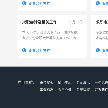
有高低压电工证和十几年工作经验
频，培
查看联系方式
查
音！你
成为拍
求职会计及相关工作
08月07日
求职电
本人 37岁，会计大专毕业，做账报税。
专业维
欲求一份全职会计等财务类工作。有会
水电维
计证
查看联系方式
查
栏目导航:
职位搜索
简历中心
名企展示
一句话
套餐标准
金币充值
意见建议
联系我