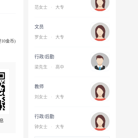
范女士
·
大专
文员
罗女士
·
大专
10金币)
行政/后勤
梁先生
·
高中
教师
刘女士
·
大专
行政/后勤
息
钟女士
·
大专